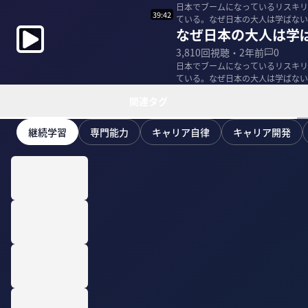
日本でブームになっているリスキリ
39:42
ている。なぜ日本の大人は学ばない
なぜ日本の大人は学
営課題』の著者で...
3,810
回視聴・
2年前
0
日本でブームになっているリスキリ
ている。なぜ日本の大人は学ばない
営課題』の著者で...
関連タグ
継続学習
専門能力
キャリア自律
キャリア開発