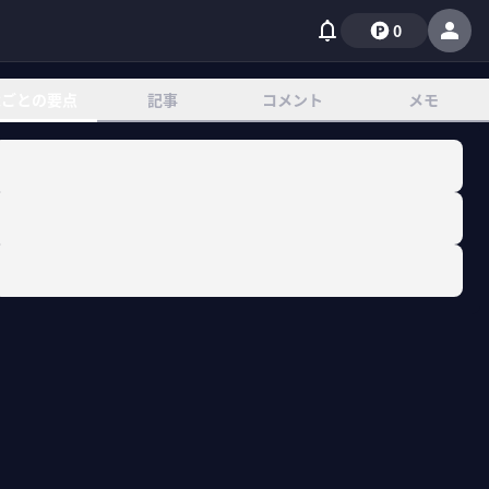
0
章ごとの要点
記事
コメント
メモ