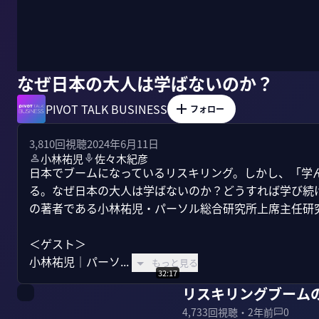
なぜ日本の大人は学ばないのか？
PIVOT TALK BUSINESS
フォロー
3,810
回視聴
2024年6月11日
小林祐児
佐々木紀彦
日本でブームになっているリスキリング。しかし、「学
る。なぜ日本の大人は学ばないのか？どうすれば学び続
の著者である小林祐児・パーソル総合研究所上席主任研究
＜ゲスト＞

小林祐児｜パーソ...
もっと見る
32:17
リスキリングブーム
4,733
回視聴・
2年前
0