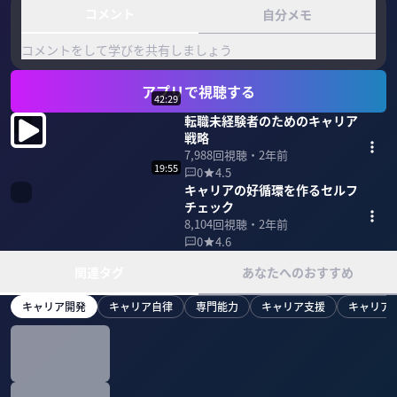
コメント
自分メモ
コメントをして学びを共有しましょう
アプリで視聴する
42:29
転職未経験者のためのキャリア
戦略
7,988
回視聴・
2年前
19:55
0
4.5
キャリアの好循環を作るセルフ
チェック
8,104
回視聴・
2年前
0
4.6
関連タグ
あなたへのおすすめ
キャリア開発
キャリア自律
専門能力
キャリア支援
キャリア