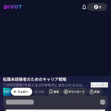
0
田中研之輔
転職未経験者のためのキャリア戦略
野嶋紗己子
もっと見る
7,988
回視聴
2年前
人生100年時代に求められるのは、キャリアを組織に預けるのではなく、自分でデザインしていくこと。キャリアを資本と捉え、転職をすることでキャリアを蓄積していくことが重要になる。最先端のキャリア学について、法政大学教授の田中研之輔氏に話を聞いた。 ＜ゲスト＞ 田中研之輔｜法政大学教授 一橋大学大学院（社会学）、日本学術振興会特別研究員(DC2・PD：一橋大学・SPD：東京大学）を経て、メルボルン大学大学院政治学部社会学プログラム・カリフォルニア大学バークレー校社会学部で、計4年間客員研究員をつとめ、2008年3月末に帰国。2008年4月より現職。 ▼関連書籍 『実践するキャリアオーナーシップ』
フォロー
評価
保存
ダウンロード
共有