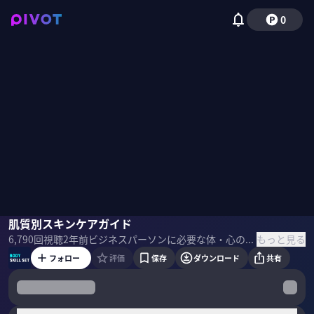
0
小田切ヒロ
肌質別スキンケアガイド
国山ハセン
もっと見る
6,790
回視聴
2年前
ビジネスパーソンに必要な体・心の鍛え方を一流のプロから学ぶ。今回のテーマは、ヘア＆メイクアップアーティスト・小田切ヒロさんに「肌質別スキンケア」を学んでいく。
フォロー
評価
保存
ダウンロード
共有