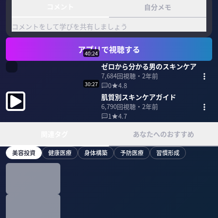
コメント
自分メモ
コメントをして学びを共有しましょう
アプリで視聴する
40:24
ゼロから分かる男のスキンケア
7,684
回視聴・
2年前
30:27
0
4.8
肌質別スキンケアガイド
6,790
回視聴・
2年前
1
4.7
関連タグ
あなたへのおすすめ
美容投資
健康医療
身体構築
予防医療
習慣形成