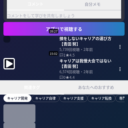
コメント
自分メモ
コメントをして学びを共有しましょう
アプリで視聴する
39:27
損をしないキャリアの選び方
【青田 努】
5,739
回視聴・
2年前
15:02
1
4.5
キャリアは我慢大会ではない
【青田 努】
6,574
回視聴・
2年前
0
4.4
関連タグ
あなたへのおすすめ
キャリア開発
キャリア自律
キャリア支援
キャリア転換
専門