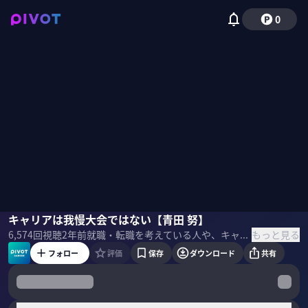
0
青田努
キャリアは我慢大会ではない【青田 努】
野嶋紗己子
もっと見る
6,574
回視聴
2年前
就職・転職を考えている人や、キャリアにもやもやを感じている人へ。将来詰まないためのスキルの身につけ方を、リクルート・Amazon・LINEを渡り歩いた人事の専門家である青田努氏に聞いた。
フォロー
評価
保存
ダウンロード
共有