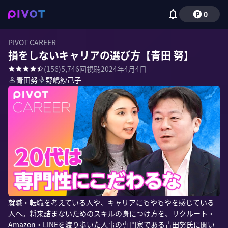
0
PIVOT CAREER
損をしないキャリアの選び方【青田 努】
(
156
)
5,746
回視聴
2024年4月4日
青田努
野嶋紗己子
就職・転職を考えている人や、キャリアにもやもやを感じている
人へ。将来詰まないためのスキルの身につけ方を、リクルート・
Amazon・LINEを渡り歩いた人事の専門家である青田努氏に聞い