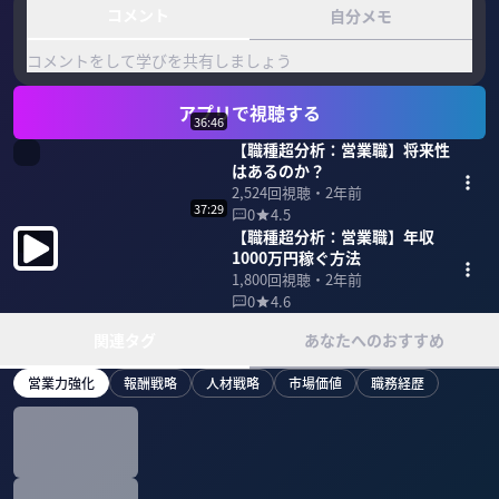
コメント
自分メモ
コメントをして学びを共有しましょう
アプリで視聴する
36:46
【職種超分析：営業職】将来性
はあるのか？
2,524
回視聴・
2年前
37:29
0
4.5
【職種超分析：営業職】年収
1000万円稼ぐ方法
1,800
回視聴・
2年前
0
4.6
関連タグ
あなたへのおすすめ
営業力強化
報酬戦略
人材戦略
市場価値
職務経歴