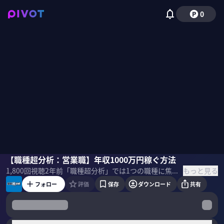
0
佐賀駿一郎
【職種超分析：営業職】年収1000万円稼ぐ方法
竹内孝太朗
桐原理有
野嶋紗己子
もっと見る
1,800
回視聴
2年前
「職種超分析」では1つの職種に焦点を当てて、具体的な業務やトレンド、年収、身につくスキル、キャリアパスを専門家と共に分析していく。営業職の後編では年収1000万円を稼ぐための方法を議論する。
フォロー
評価
保存
ダウンロード
共有