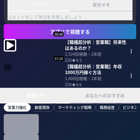
コメント
自分メモ
コメントをして学びを共有しましょう
アプリで視聴する
36:46
【職種超分析：営業職】将来性
はあるのか？
2,524
回視聴・
2年前
37:29
0
4.5
【職種超分析：営業職】年収
1000万円稼ぐ方法
1,800
回視聴・
2年前
0
4.6
関連タグ
あなたへのおすすめ
営業力強化
顧客関係
マーケティング戦略
職務経歴
ビジネス