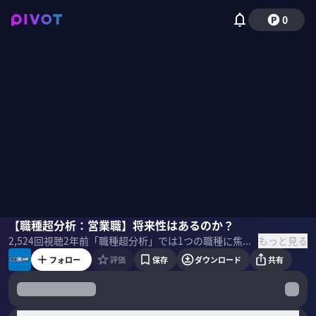
0
佐賀駿一郎
【職種超分析：営業職】将来性はあるのか？
竹内孝太朗
桐原理有
野嶋紗己子
もっと見る
2,524
回視聴
2年前
「職種超分析」では1つの職種に焦点を当てて、具体的な業務やトレンド、年収、身につくスキル、キャリアパスを専門家と共に分析していく。第1回は営業職。就活・転職するうえで将来性はあるのか？ ＜目次＞
フォロー
評価
保存
ダウンロード
共有