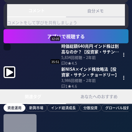
コメント
自分メモ
コメントをして学びを共有しましょう
アプリで視聴する
32:05
時価総額640兆円 インド株は割
高なのか？【投資家・サチン・
チョードリー】
5,834
回視聴・
2年前
35:51
0
4.5
新NISA×インド株攻略法【投
資家・サチン・チョードリー】
3,986
回視聴・
2年前
1
4.6
関連タグ
あなたへのおすすめ
資産運用
新興市場
インド経済成長
分散投資
グローバル投資