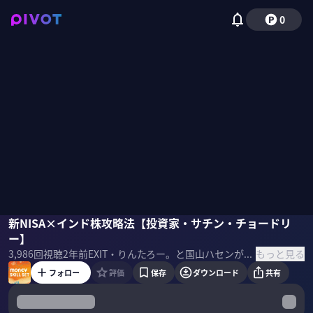
0
サチン・チョードリー
新NISA×インド株攻略法【投資家・サチン・チョードリ
りんたろー。（EXIT）
国山ハセン
ー】
もっと見る
3,986
回視聴
2年前
EXIT・りんたろー。と国山ハセンが株・保険・住宅など資産運用にまつわるスキルセットを学ぶ。今回はサチン・チョードリー氏から新NISAにオススメのインド株銘柄を学ぶ
フォロー
評価
保存
ダウンロード
共有