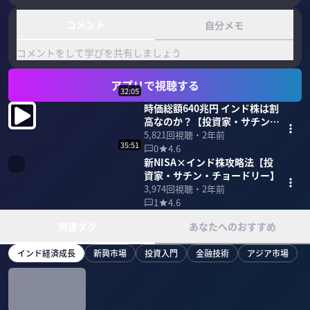
コメント
自分メモ
コメントをして学びを共有しましょう
アプリで視聴する
32:05
時価総額640兆円 インド株は割
高なのか？【投資家・サチン・
チョードリー】
5,821
回視聴・
2年前
35:51
0
4.6
新NISA×インド株攻略法【投
資家・サチン・チョードリー】
3,974
回視聴・
2年前
1
4.6
関連タグ
あなたへのおすすめ
インド経済成長
新興市場
投資入門
金融技術
アジア市場