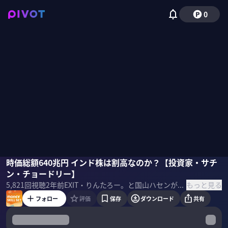
0
サチン・チョードリー
時価総額640兆円 インド株は割高なのか？【投資家・サチ
りんたろー。（EXIT）
国山ハセン
ン・チョードリー】
もっと見る
5,821
回視聴
2年前
EXIT・りんたろー。と国山ハセンが株・保険・住宅など資産運用にまつわるスキルセットを学ぶ。今回はサチン・チョードリー氏が史上最高値を更新する「インド株のポテンシャル」を語る ＜目次＞
フォロー
評価
保存
ダウンロード
共有