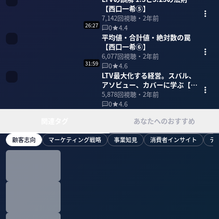
【西口一希⑤】
7,142
回視聴・
2年前
26:27
0
4.4
平均値・合計値・絶対数の罠
【西口一希⑥】
6,077
回視聴・
2年前
31:59
0
4.6
LTV最大化する経営。スバル、
アソビュー、カバーに学ぶ【西
口一希⑦】
5,878
回視聴・
2年前
0
4.6
関連タグ
あなたへのおすすめ
顧客志向
マーケティング戦略
事業知見
消費者インサイト
デ