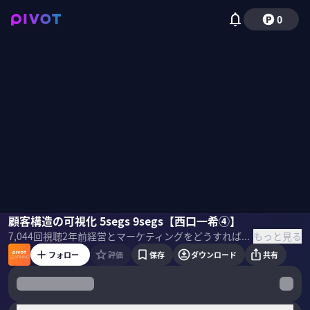
0
西口一希
顧客構造の可視化 5segs 9segs【西口一希④】
佐々木紀彦
もっと見る
7,044
回視聴
2年前
経営とマーケティングをどうすればうまくつなげることができるのか。P＆G、ロクシタン、スマートニュースなどでマーケティングを担当してきたStrategy Partnersの西口一希氏。
フォロー
評価
保存
ダウンロード
共有