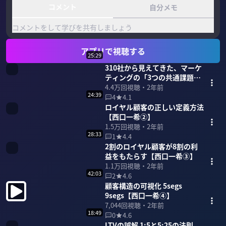
コメント
自分メモ
コメントをして学びを共有しましょう
アプリで視聴する
25:29
310社から見えてきた、マーケ
ティングの「3つの共通課題」
【西口一希①】
4.4万
回視聴・
2年前
24:39
4
4.1
ロイヤル顧客の正しい定義方法
【西口一希②】
1.5万
回視聴・
2年前
28:33
1
4.4
2割のロイヤル顧客が8割の利
益をもたらす【西口一希③】
1.1万
回視聴・
2年前
42:03
2
4.6
顧客構造の可視化 5segs
9segs【西口一希④】
7,044
回視聴・
2年前
18:49
0
4.6
LTVの誤解 1:5と5:25の法則