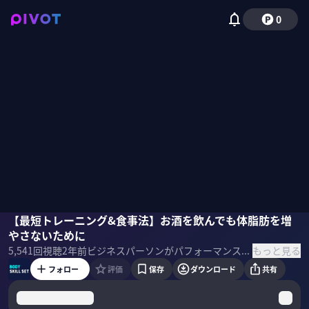
0
山本義徳
【最短トレーニング&食事法】お酒を飲んでも体脂肪を増
成田修造
国山ハセン
やさないために
もっと見る
5,541
回視聴
2年前
ビジネスパーソンがパフォーマンスを最大限かつ安定的に発揮するために必要な カラダ・心の鍛え方を一流のプロから学んでいく。
フォロー
評価
保存
ダウンロード
共有