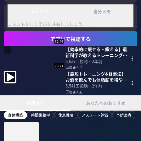
コメント
自分メモ
コメントをして学びを共有しましょう
アプリで視聴する
32:46
【効率的に痩せる・鍛える】最
新科学が教えるトレーニング新
常識
6,637
回視聴・
2年前
29:21
0
4.7
【最短トレーニング&食事法】
お酒を飲んでも体脂肪を増やさ
ないために
5,541
回視聴・
2年前
0
4.6
関連タグ
あなたへのおすすめ
身体構築
時間栄養学
休息戦略
アスリート評価
予防医療