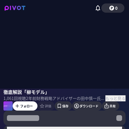
0
柳良平
徹底解説「柳モデル」
田中慎一
佐々木紀彦
もっと見る
1,061
回視聴
2年前
財務戦略アドバイザーの田中慎一氏をホストに、ビジネスパーソンに不可欠なファイナンスの最先端のテーマを扱う『PIVOT FINANCE』。今回はESGと企業価値をつなぐ「柳モデル」について、柳良平氏に話を聞いた。 ＜ゲスト＞ 柳良平｜元エーザイCFO 銀行支店長、メーカーIR・財務部長、UBS証券エグゼクティブディレクター、エーザイ専務執行役CFO等を経験。早稲田大学会計研究科客員教授として10年以上大学院で教鞭を執る。2017年度早稲田大学Teaching Award総長賞受賞。2022年9月より早稲田大学会計ESG講座の共同責任者を務める。 田中慎一｜インテグリティ代表／財務戦略アドバイザー 慶応義塾大学経済学部卒業後、監査法人太田昭和センチュリー、大和証券SMBC、UBS証券等を経て現職。監査法人、投資銀行を通じて会計監査、IPO支援、デューデリジェンス、M&A・事業再生・資金調達に関するアドバイザリー業務に従事。現在は、アドバイザリーサービスに加えて、買収後の企業変革、ターンアラウンドマネージャーとして買収先企業の再建にも取り組む。 ＜目次＞
フォロー
評価
保存
ダウンロード
共有