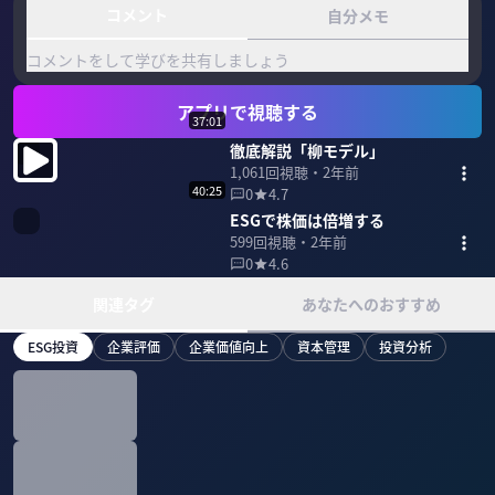
コメント
自分メモ
コメントをして学びを共有しましょう
アプリで視聴する
37:01
徹底解説「柳モデル」
1,061
回視聴・
2年前
40:25
0
4.7
ESGで株価は倍増する
599
回視聴・
2年前
0
4.6
関連タグ
あなたへのおすすめ
ESG投資
企業評価
企業価値向上
資本管理
投資分析