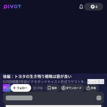
0
中西孝樹
後編：トヨタの生き残り戦略は筋が良い
佐々木紀彦
もっと見る
629
回視聴
3年前
ビデオポッドキャスト形式でゲストを招き、最先端の話を聞くPIVOT TALK。自動車アナリストの中西孝樹氏に「日本メーカーはEV競争に勝てるのか？」を聞いた。
フォロー
評価
保存
ダウンロード
共有