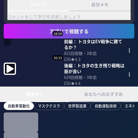
コメント
自分メモ
コメントをして学びを共有しましょう
アプリで視聴する
28:59
前編： トヨタはEV戦争に勝て
るか？
821
回視聴・
3年前
36:33
0
4.3
後編：トヨタの生き残り戦略は
筋が良い
629
回視聴・
3年前
0
4.4
関連タグ
あなたへのおすすめ
自動車電動化
マスクテスラ
世界製造業
自動運転技術
エネル