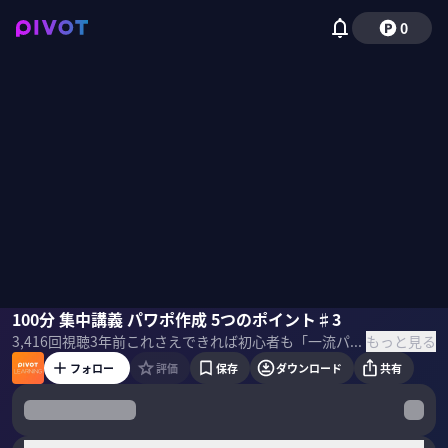
0
豊間根青地
100分 集中講義 パワポ作成 5つのポイント♯3
国山ハセン
もっと見る
3,416
回視聴
3年前
これさえできれば初心者も「一流パワポマスター」になれる！PIVOTの国山ハセンがパワーポイントの資料を作るスキルを「パワポ芸人」トヨマネさんから学びます。
フォロー
評価
保存
ダウンロード
共有