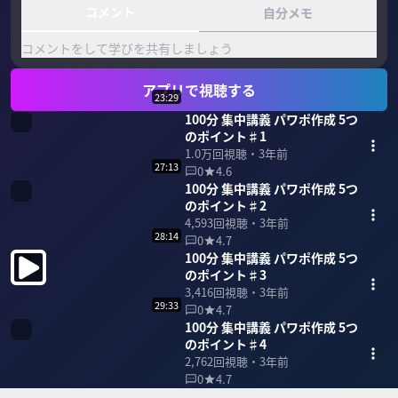
コメント
自分メモ
コメントをして学びを共有しましょう
アプリで視聴する
23:29
100分 集中講義 パワポ作成 5つ
のポイント♯1
1.0万
回視聴・
3年前
27:13
0
4.6
100分 集中講義 パワポ作成 5つ
のポイント♯2
4,593
回視聴・
3年前
28:14
0
4.7
100分 集中講義 パワポ作成 5つ
のポイント♯3
3,416
回視聴・
3年前
29:33
0
4.7
100分 集中講義 パワポ作成 5つ
のポイント♯4
2,762
回視聴・
3年前
0
4.7