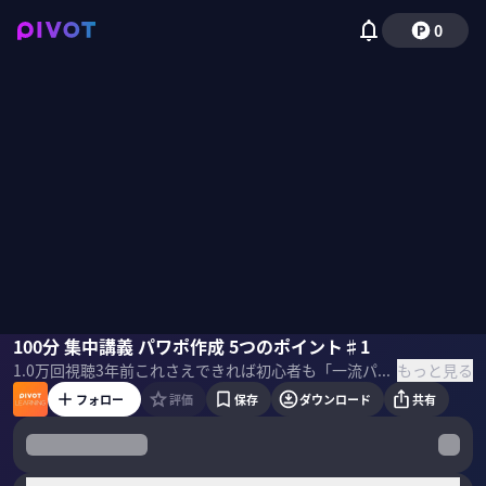
0
豊間根青地
100分 集中講義 パワポ作成 5つのポイント♯1
国山ハセン
もっと見る
1.0万
回視聴
3年前
これさえできれば初心者も「一流パワポマスター」になれる！PIVOTの国山ハセンがパワーポイントの資料を作るスキルを「パワポ芸人」トヨマネさんから学びます。 ＜ゲスト＞ 豊間根青地（トヨマネ・セイチ） パワポ芸人／シリョサク株式会社 代表 1994年東京都生まれ。東京大学工学部卒。2017年サントリーホールディングス入社。「パワポ芸人」として活動し、Twitter（@toyomane）のフォロワーは11万人以上。2022年に独立し、シリョサク株式会社を創業。著書『秒で伝わるパワポ術』『秒で使えるパワポ術』。 ＜目次＞
フォロー
評価
保存
ダウンロード
共有