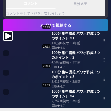
コメント
自分メモ
コメントをして学びを共有しましょう
アプリで視聴する
23:29
100分 集中講義 パワポ作成 5つ
のポイント♯1
1.0万
回視聴・
3年前
27:13
0
4.6
100分 集中講義 パワポ作成 5つ
のポイント♯2
4,589
回視聴・
3年前
28:14
0
4.7
100分 集中講義 パワポ作成 5つ
のポイント♯3
3,411
回視聴・
3年前
29:33
0
4.7
100分 集中講義 パワポ作成 5つ
のポイント♯4
2,757
回視聴・
3年前
0
4.7