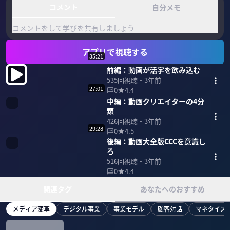
コメント
自分メモ
コメントをして学びを共有しましょう
アプリで視聴する
35:21
前編：動画が活字を飲み込む
535
回視聴・
3年前
27:01
0
4.4
中編：動画クリエイターの4分
類
426
回視聴・
3年前
29:28
0
4.5
後編：動画大全版CCCを意識し
ろ
516
回視聴・
3年前
0
4.4
関連タグ
あなたへのおすすめ
メディア変革
デジタル事業
事業モデル
顧客対話
マネタイズ