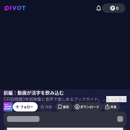
0
明石ガクト
前編：動画が活字を飲み込む
佐々木紀彦
もっと見る
535
回視聴
3年前
映像と音声で楽しめるブックガイド。話題の新刊の著者・訳者・編集者・思い入れのある人をゲストに呼び、ビジネスパーソンが吸収したい学びを、本の作り手に直接聞きます。 本1冊を読む時間がなかなか取れないという方も、この番組を通じて最新のビジネス書のエッセンスに触れられます。 ＜ゲスト＞ 明石ガクト｜ワンメディア CEO 2014年6月に新しい動画表現を追求するべくワンメディアを創業。これまで1,000人以上のクリエイターとともに、Youtube やTikTok などSNS プラットフォーム向けのコンテンツをプロデュースしている。2018年に、自身初となる著書『動画2.0 VISUAL STORY-TELLING』を上梓。「YouTube Works Awards Japan 2022」においてはクリエイターコラボレーション部門代表審査員を務める。 ＜目次＞
フォロー
評価
保存
ダウンロード
共有