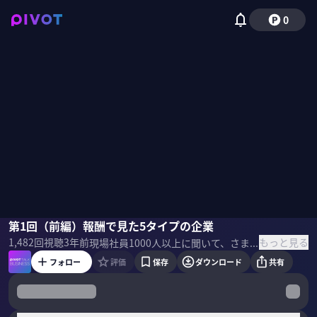
0
渡邉正裕
第1回（前編）報酬で見た5タイプの企業
佐々木紀彦
もっと見る
1,482
回視聴
3年前
現場社員1000人以上に聞いて、さまざまな角度から企業の特徴を図表にまとめたジャーナリストの渡邉正裕氏に、いい会社の選び方を聞きました。 ＜ゲスト＞ 渡邉正裕／ジャーナリスト・MyNewsJapanオーナー（
フォロー
評価
保存
ダウンロード
共有