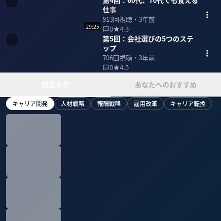
第4回：60代、70代でも食える
仕事
913
回視聴・
3年前
29:25
0
4.3
第5回：会社選びの5つのステ
ップ
706
回視聴・
3年前
0
4.5
関連タグ
あなたへのおすすめ
キャリア開発
人材戦略
報酬戦略
雇用改革
キャリア転換