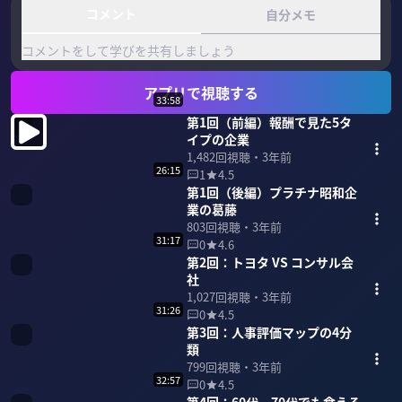
コメント
自分メモ
コメントをして学びを共有しましょう
アプリで視聴する
33:58
第1回（前編）報酬で見た5タ
イプの企業
1,482
回視聴・
3年前
26:15
1
4.5
第1回（後編）プラチナ昭和企
業の葛藤
803
回視聴・
3年前
31:17
0
4.6
第2回：トヨタ VS コンサル会
社
1,027
回視聴・
3年前
31:26
0
4.5
第3回：人事評価マップの4分
類
799
回視聴・
3年前
32:57
0
4.5