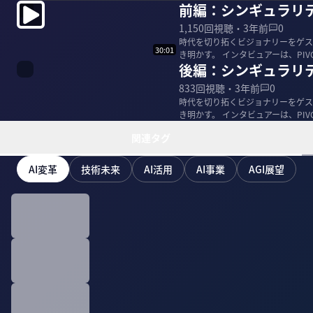
前編：シンギュラリ
1,150
回視聴・
3年前
0
時代を切り拓くビジョナリーをゲス
30:01
き明かす。 インタビュアーは、PI
後編：シンギュラリ
につ...
833
回視聴・
3年前
0
時代を切り拓くビジョナリーをゲス
き明かす。 インタビュアーは、PI
につ...
関連タグ
AI変革
技術未来
AI活用
AI事業
AGI展望