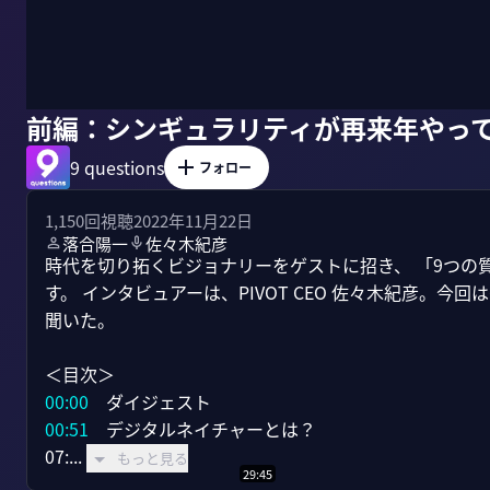
前編：シンギュラリティが再来年やっ
9 questions
フォロー
1,150
回視聴
2022年11月22日
落合陽一
佐々木紀彦
時代を切り拓くビジョナリーをゲストに招き、 「9つの
す。 インタビュアーは、PIVOT CEO 佐々木紀彦。
聞いた。

00:00
00:51
　デジタルネイチャーとは？

07:...
もっと見る
29:45