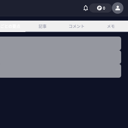
0
章ごとの要点
記事
コメント
メモ