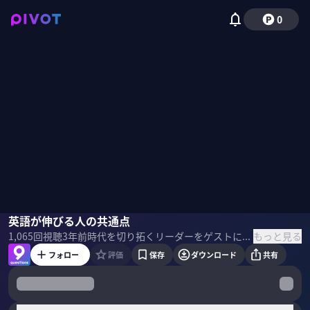
0
岡田祥吾
英語が伸びる人の共通点
佐々木紀彦
もっと見る
1,065
回視聴
3年前
時代を切り拓くリーダーをゲストに招き、PIVOT 佐々木紀彦と竹下隆一郎が「9つの質問」でその実像と未来へのビジョンを解き明かす。 ＜目次＞
フォロー
評価
保存
ダウンロード
共有