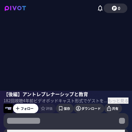
0
為末大
【後編】アントレプレナーシップと教育
佐々木紀彦
もっと見る
182
回視聴
4年前
ビデオポッドキャスト形式でゲストを招き、最先端の話を聞くEXTREME TALK。
フォロー
評価
保存
ダウンロード
共有