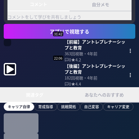
コメント
自分メモ
コメントをして学びを共有しましょう
アプリで視聴する
31:42
【前編】アントレプレナーシッ
プと教育
363
回視聴・
4年前
22:06
0
4.2
【後編】アントレプレナーシッ
プと教育
182
回視聴・
4年前
0
4.4
関連タグ
あなたへのおすすめ
キャリア自律
育成指導
挑戦開拓
自己変容
キャリア変更