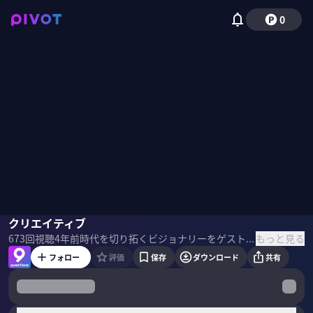
0
佐藤可士和
クリエイティブ
佐々木紀彦
もっと見る
673
回視聴
4年前
時代を切り拓くビジョナリーをゲストに招き、「9つの質問」でその実像と未来に向けたビジョンを解き明かす。インタビュアーは、PIVOT CEO 佐々木紀彦とPIVOT チーフ・グローバルエディター 竹下隆一郎。 ＜ゲスト＞ 佐藤可士和 SAMURAI代表／Creative Director 1965年生まれ。多摩美術大学グラフィックデザイン科卒業後、博報堂を経て2000年に独立し、クリエイティブスタジオ「SAMURAI」を設立。ブランド戦略のトータルプロデューサーとして、コンセプト構築からビジュアル開発までを行う。主な仕事に、ユニクロ、楽天のグローバルブランド戦略、セブン-イレブンジャパンのブランディング、国立新美術館のシンボルマークデザインなどがある。京都大学経営管理大学院特命教授。 ＜目次＞
フォロー
評価
保存
ダウンロード
共有