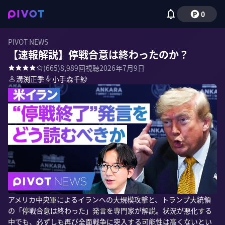
0
PIVOT NEWS
【速報解説】停戦合意は終わったのか？
(
665
)
8,989
回視聴
2026年7月9日
溝渕正季
小手森千紗
アメリカ中央軍によるイランへの大規模攻撃と、トランプ大統領
の「停戦合意は終わった」発言を専門家が解説。状況が悪化する
中でも、必ずしも再び全面戦争に突入する可能性は高くないとい