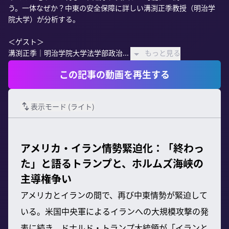
う。一体なぜか？中東の安全保障に詳しい溝渕正季教授（明治学
院大学）が分析する。

＜ゲスト＞

溝渕正季｜明治学院大学法学部政治...
もっと見る
この記事の動画を再生する
表示モード (
ライト
)
アメリカ・イラン情勢緊迫化：「終わっ
た」と語るトランプと、ホルムズ海峡の
主導権争い
アメリカとイランの間で、再び中東情勢が緊迫して
いる。米国中央軍によるイランへの大規模攻撃の発
表に続き、ドナルド・トランプ大統領が「イランと