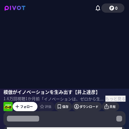
0
井上達彦
模倣がイノベーションを生み出す【井上達彦】
竹内由恵
もっと見る
1.6万
回視聴
1か月前
「イノベーションは、ゼロから生まれない」 ビジネスモデル研究の第一人者・井上達彦教授（早稲田大学）が、スターバックスもドトールもマクドナルドも「模倣」から生まれたという事実から、"良い真似"の技法を解き明かす。 ＜目次＞
フォロー
評価
保存
ダウンロード
共有