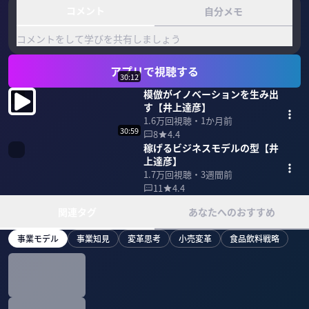
コメント
自分メモ
コメントをして学びを共有しましょう
アプリで視聴する
30:12
模倣がイノベーションを生み出
す【井上達彦】
1.6万
回視聴・
1か月前
30:59
8
4.4
稼げるビジネスモデルの型【井
上達彦】
1.7万
回視聴・
3週間前
11
4.4
関連タグ
あなたへのおすすめ
事業モデル
事業知見
変革思考
小売変革
食品飲料戦略