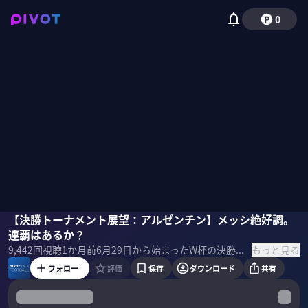
0
木崎伸也
【決勝トーナメント展望：アルゼンチン】メッシ絶好調。
佐々木紀彦
連覇はあるか？
もっと見る
9,442
回視聴
1か月前
6月29日から始まったW杯の決勝トーナメント。優勝候補に挙がる８カ国の強豪チームについて最新分析してもらった。 ＜ゲスト＞ 木崎伸也｜スポーツライター 1975年、東京都生まれ。2002年夏にオランダへ移住。翌2003年から6年間、ドイツを拠点に欧州サッカーを取材。スポーツ誌『Number』はじめ、各メディアに寄稿。最新刊は小説『アイム・ブルー』。2018年10月よりサッカーカンボジア代表のスタッフに。 ＜目次＞
フォロー
評価
保存
ダウンロード
共有