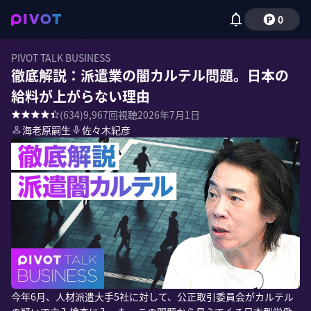
0
PIVOT TALK BUSINESS
徹底解説：派遣業の闇カルテル問題。日本の
給料が上がらない理由
(
634
)
9,967
回視聴
2026年7月1日
海老原嗣生
佐々木紀彦
今年6月、人材派遣大手5社に対して、公正取引委員会がカルテル