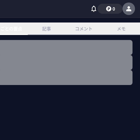
0
章ごとの要点
記事
コメント
メモ