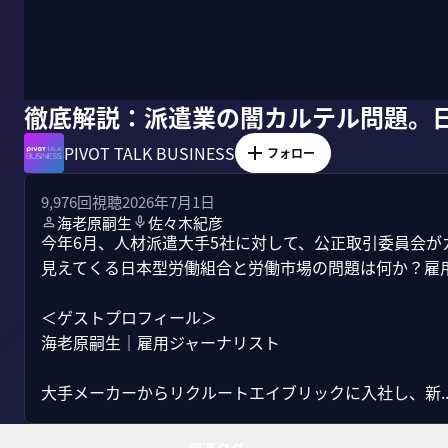
徹底解説：派遣業の闇カルテル問題。
PIVOT TALK BUSINESS
フォロー
9,976
回視聴
2026年7月1日
海老原嗣生
佐々木紀彦
今年6月、人材派遣大手5社に対して、公正取引委員会
見えてくる日本型労働組合と労働市場の問題は何か？雇用
＜ゲストプロフィール＞

海老原嗣生｜雇用ジャーナリスト

大手メーカーからリクルートエイブリックに入社し、新..