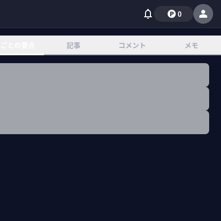
0
章ごとの要点
記事
コメント
メモ