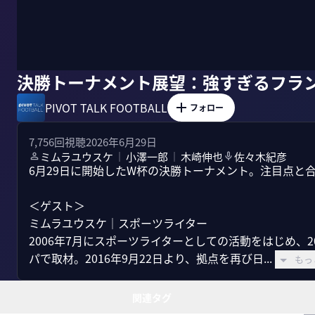
決勝トーナメント展望：強すぎるフラ
PIVOT TALK FOOTBALL
フォロー
7,756
回視聴
2026年6月29日
ミムラユウスケ
小澤一郎
木崎伸也
佐々木紀彦
｜
｜
6月29日に開始したW杯の決勝トーナメント。注目点と合
＜ゲスト＞

ミムラユウスケ｜スポーツライター

2006年7月にスポーツライターとしての活動をはじめ、
パで取材。2016年9月22日より、拠点を再び日...
もっ
関連タグ