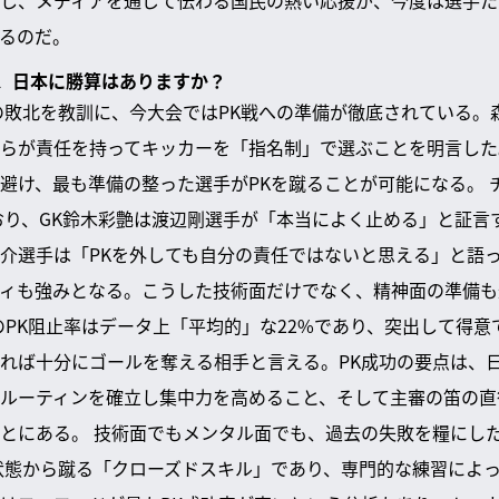
るのだ。
合、日本に勝算はありますか？
の敗北を教訓に、今大会ではPK戦への準備が徹底されている。
らが責任を持ってキッカーを「指名制」で選ぶことを明言した
避け、最も準備の整った選手がPKを蹴ることが可能になる。 
おり、GK鈴木彩艶は渡辺剛選手が「本当によく止める」と証言
介選手は「PKを外しても自分の責任ではないと思える」と語
ィも強みとなる。こうした技術面だけでなく、精神面の準備も
のPK阻止率はデータ上「平均的」な22%であり、突出して得
れば十分にゴールを奪える相手と言える。PK成功の要点は、
ルーティンを確立し集中力を高めること、そして主審の笛の直
とにある。 技術面でもメンタル面でも、過去の失敗を糧にし
状態から蹴る「クローズドスキル」であり、専門的な練習によ