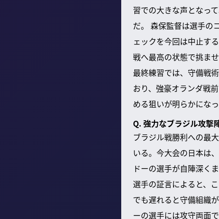
習での大きな声となって
だ。 森保監督は選手の
ェックを今回は中止する
戦へ最高の状態で挑ませ
最終練習では、守備戦術
おり、強豪オランダ戦前
める狙いが明らかになっ
Q. 強力なブラジル攻
ブラジル戦勝利への最大
いる。今大会の日本は、
ドーの選手が自陣深くま
選手の証言によると、こ
でも遅れると守備組織が
ーの選手には攻守両面で