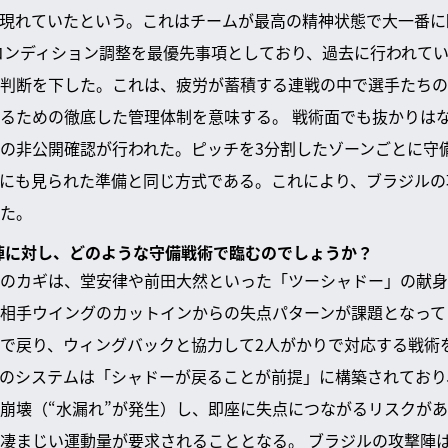
現れていたという。これはチームが最高の精神状態で大一番に
コンディション調整を最優先事項としており、過去に行われて
判断を下した。これは、疲労が蓄積する連戦の中で選手たちの
るための徹底した管理体制を意味する。 戦術面でも抜かりは
の非公開確認が行われた。ピッチを3分割したゾーンごとに守
にも見られた準備と同じ方式である。これにより、ブラジルの
た。
撃陣に対し、どのような守備戦術で臨むのでしょうか？
のカギは、堂安律や前田大然といった「ツーシャドー」の献身
相手ウイングのカットインからの失点パターンが課題となって
で戻り、ウィングバックと協力して2人がかりで対応する戦術
のシステムは「シャドーが戻ることが前提」に構築されており
崩壊（“水漏れ”が発生）し、即座に失点につながるリスクが
凄まじい運動量が要求されることとなる。 ブラジルの攻撃陣