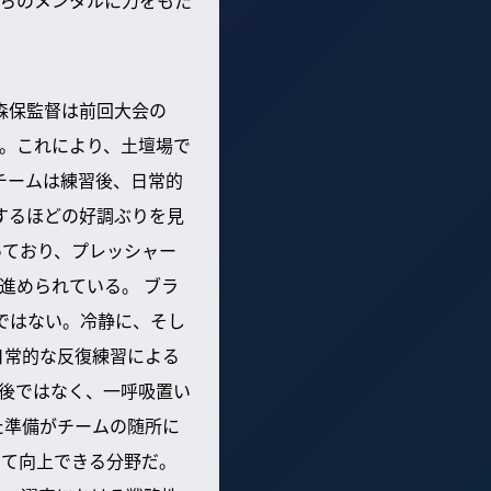
森保監督は前回大会の
。これにより、土壇場で
チームは練習後、日常的
するほどの好調ぶりを見
っており、プレッシャー
進められている。 ブラ
意ではない。冷静に、そし
日常的な反復練習による
後ではなく、一呼吸置い
た準備がチームの随所に
って向上できる分野だ。