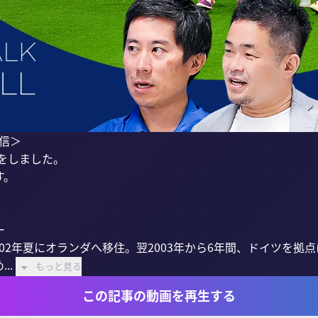
信＞

をしました。

。



2002年夏にオランダへ移住。翌2003年から6年間、ドイツを
..
もっと見る
この記事の動画を再生する