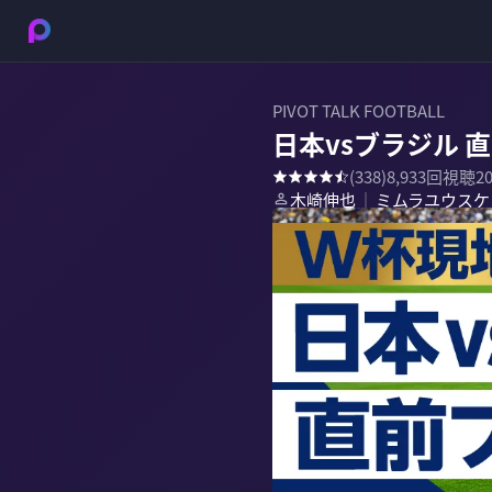
PIVOT TALK FOOTBALL
日本vsブラジル 
(
338
)
8,933
回視聴
2
木崎伸也
ミムラユウスケ
｜