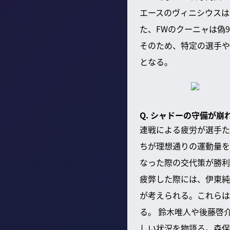
エースのヴィニシウスは
た、FWのクーニャは偽
そのため、特定の選手や
となる。
Q. シャドーの守備が
連戦による疲労が選手た
ちが理想通りの運動量を
なった際の交代策が勝利
疲弊した際には、伊東純
が考えられる。これらは
る。 鈴木唯人や後藤啓
しい状況を物語る。森保