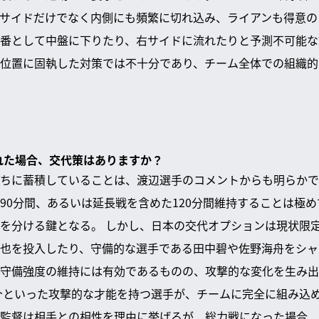
サイドだけでなく内側にも頻繁に切れ込み、ライアンも得意の
9番として中盤に下りたり、右サイドに流れたりと予測不可能
位置に固執した対策では不十分であり、チーム全体での組織的
崩れた場合、交代策はありますか？
ちに蓄積していることは、渡辺選手のコメントからも明らかで
90分間、あるいは延長戦を含めた120分間維持することは極
を分ける鍵となる。 しかし、日本の交代オプションは現状限
也を投入したり、守備的な選手である田中碧や佐野海舟をシャ
守備強度の維持には有効であるものの、攻撃的な変化を生み出
介といった攻撃的な才能を持つ選手が、チームに完全に組み込
監督は相手との相性を理由に挙げるが、総力戦になった場合、