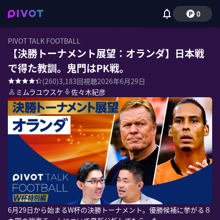
0
PIVOT TALK FOOTBALL
【決勝トーナメント展望：オランダ】日本戦
で得た教訓。鬼門はPK戦。
(
260
)
3,183
回視聴
2026年6月29日
ミムラユウスケ
佐々木紀彦
6月29日から始まるW杯の決勝トーナメント。優勝候補に挙がる８