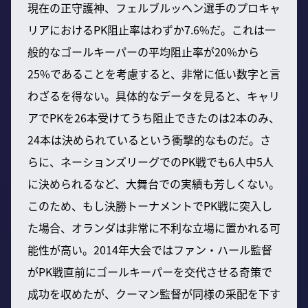
現在の正守護神、フェルブルッヘン選手のプロキャ
リアにおけるPK阻止率はわずか7.6%だ。これは一
般的なゴールキーパーの平均阻止率が20%から
25%であることを考慮すると、非常に低い数字と言
わざるを得ない。具体的なデータを見ると、キャリ
アでPKを26本受けてうち阻止できたのは2本のみ、
24本は決められているという衝撃的なものだ。さ
らに、ネーションズリーグでのPK戦でも6人中5人
に決められるなど、大舞台での実績も芳しくない。
このため、もし決勝トーナメントでPK戦に突入し
た場合、オランダは非常に不利な立場に置かれる可
能性が高い。2014年大会ではファン・ハール監督
がPK戦直前にゴールキーパーを交代させる奇策で
成功を収めたが、クーマン監督が同様の采配を下す