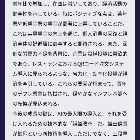
前年比で増加し、在庫は減少しており、経済活動の
健全性を示している。特にポジティブな点は、若年
層や低賃金層の賃金が顕著に上昇していることだ。
これは実質賃金の向上を通じ、個人消費の回復と経
済全体の好循環に寄与すると期待される。また、深
刻な労働力不足を背景に、企業は設備投資に意欲的
であり、レストランにおけるQRコード注文システ
ム導入に見られるような、省力化・効率化投資が経
済を牽引している。これらの要因が相まって、長年
のデフレ懸念は払拭され、穏やかなインフレ基調へ
の転換が見込まれる。
今後の成長の鍵は、AIの最大限の導入と、それを受
け入れるための抜本的な「組織改革」だ。織田信長
が鉄砲という新技術を導入しただけでなく、三段撃