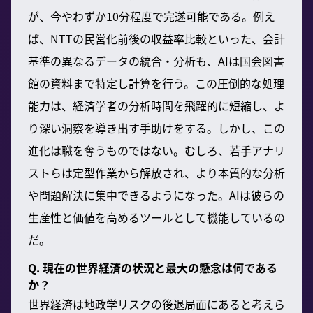
が、今やわずか10分程度で完遂可能である。例え
ば、NTTの民営化前後の収益率比較といった、会計
基準の異なるデータの統合・分析も、AIは国会図書
館の資料まで特定し計算を行う。この圧倒的な処理
能力は、経済学者の分析時間を飛躍的に短縮し、よ
り深い洞察を導き出す手助けをする。しかし、この
進化は職を奪うものではない。むしろ、若手アナリ
ストらは定型作業から解放され、より本質的な分析
や問題解決に集中できるようになった。AIは彼らの
生産性と価値を高めるツールとして機能しているの
だ。
Q. 現在の世界経済の状況と最大の懸念は何である
か？
世界経済は地政学リスクの後退局面にあると考えら