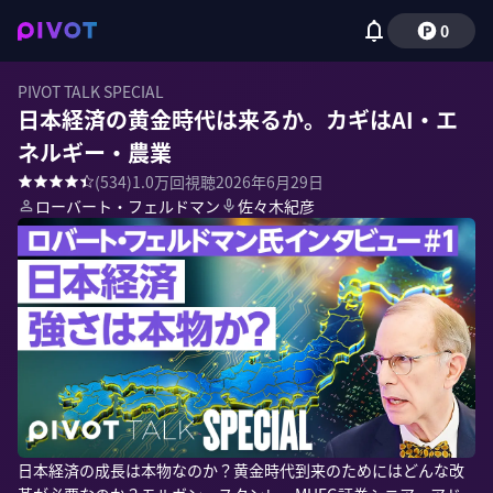
0
PIVOT TALK SPECIAL
日本経済の黄金時代は来るか。カギはAI・エ
ネルギー・農業
(
534
)
1.0万
回視聴
2026年6月29日
ローバート・フェルドマン
佐々木紀彦
日本経済の成長は本物なのか？黄金時代到来のためにはどんな改