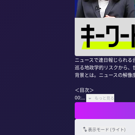
ニュースで連日報じられる
巡る地政学的リスクから、世
背景とは。ニュースの解像
＜目次＞

00:...
もっと見る
表示モード (
ライト
)