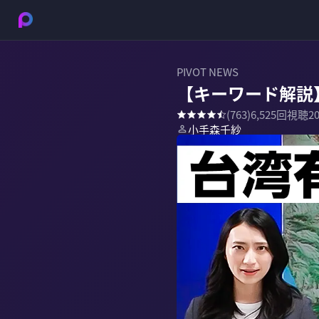
PIVOT NEWS
【キーワード解説
(
763
)
6,525
回視聴
2
小手森千紗