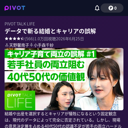
0
PIVOT TALK LIFE
データで斬る結婚とキャリアの誤解
(
566
)
1.0万
回視聴
2026年6月25日
天野馨南子
小手森千紗
結婚や出産を選択するとキャリアが犠牲になるという固定観念
は、現代のデータによって完全に否定されている。しかし、現場
の意思決定層を占める40代50代の認識不足が若手の両立ハードル