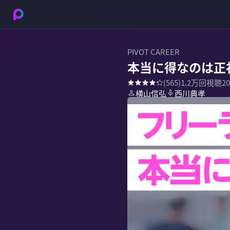
PIVOT CAREER
本当に得なのは正
(
565
)
1.2万
回視聴
2
横山信弘
西川典孝