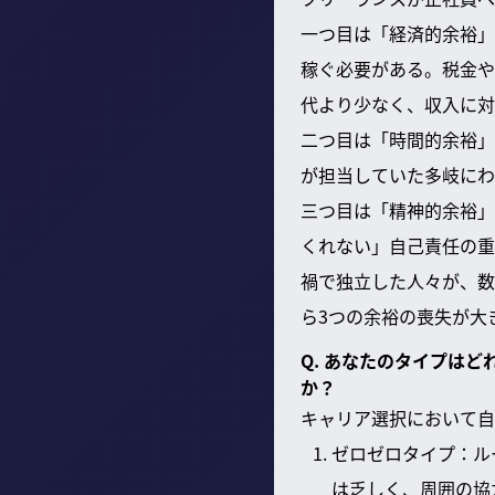
一つ目は「経済的余裕」
稼ぐ必要がある。税金や
代より少なく、収入に対
二つ目は「時間的余裕」
が担当していた多岐にわ
三つ目は「精神的余裕」
くれない」自己責任の重
禍で独立した人々が、数
ら3つの余裕の喪失が大
Q. あなたのタイプは
か？
キャリア選択において自
ゼロゼロタイプ：ル
は乏しく、周囲の協