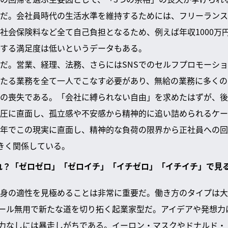
だ。会社員時代の生活水準を維持するためには、フリーランスと
社会保険料など全て自己負担となるため、例えば年収1000万
する満足度は低いというデータもある。
だ。営業、経理、法務、さらにはSNSでのセルフプロモーシ
たる業務を全て一人でこなす必要があり、無給の業務に多くの
の喪失である。「会社に縛られない自由」を求めたはずが、後
圧に直面し、孤立感や不安感から精神的に追い詰められるケー
年でこの現実に直面し、精神的な負荷の限界から正社員への回
きく関係している。
どれ？「ゼロゼロ」「ゼロイチ」「イチゼロ」「イチイチ」で見
身の適性を見極めることは非常に重要だ。働き方のタイプは大
ール無用で新たな道を切り拓く起業家型だ。アイデアや発想力
力なしには暴走しがちである。イーロン・マスクやドナルド・