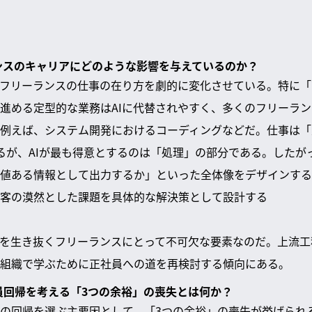
ーランスのキャリアにどのような影響を与えているのか？
、フリーランスの仕事の在り方を劇的に変化させている。特に
進める定型的な業務はAIに代替されやすく、多くのフリーラ
例えば、システム開発におけるコーディングなどだ。仕事は「
るが、AIが最も得意とするのは「処理」の部分である。したが
値ある情報として出力するか」といった全体像をデザインする
客の漠然とした課題を具体的な解決策として設計する
代を生き抜くフリーランスにとって不可欠な要素なのだ。上流
組織で学ぶために正社員への道を再検討する傾向にある。
社員回帰を考える「3つの余裕」の喪失とは何か？
の回帰を選ぶ主要因として、「3つの余裕」の喪失が挙げられ