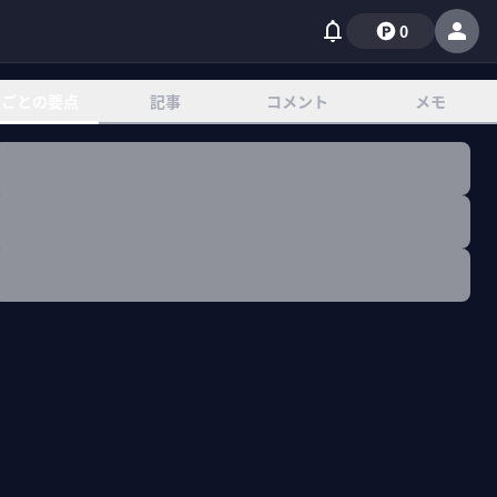
0
章ごとの要点
記事
コメント
メモ