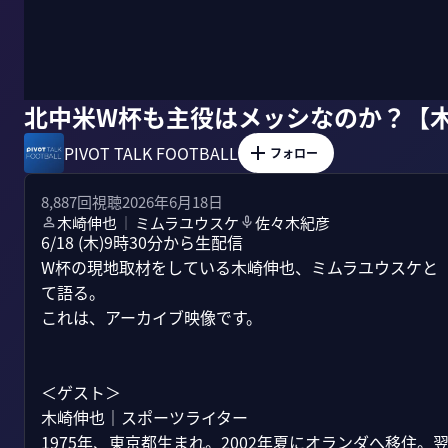
北中米W杯も主役はメッシなのか？【
PIVOT TALK FOOTBALL
フォロー
8,887
回視聴
2026年6月18日
木崎伸也
ミムラユウスケ
佐々木紀彦
｜
6/18 (木)9時30分から生配信

W杯の現地取材をしている木崎伸也、ミムラユウスケと「
て語る。

これは、アーカイブ映像です。

＜ゲスト＞

木崎伸也｜スポーツライター

1975年、東京都生まれ。2002年夏にオランダへ移住。翌20