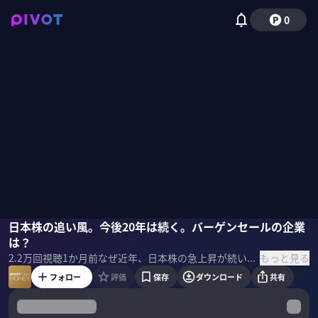
0
井浦広樹
日本株の追い風。今後20年は続く。バーゲンセールの企業
佐々木紀彦
は？
もっと見る
2.2万
回視聴
1か月前
なぜ近年、日本株の急上昇が続いているのか？いつまで続くのか？AI半導体以外にも注目のセクター・企業はあるのか？りそなアセットマネジメントの井浦氏チーフ・ファンド・マネージャーに聞いた。 ＜ゲスト＞ 井浦広樹｜りそなアセットマネジメント株式会社 /株式運用部 チーフ・ファンド・マネージャー ＜目次＞
フォロー
評価
保存
ダウンロード
共有