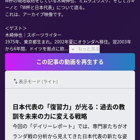
W杯の現地取材をしている木崎伸也、ミムラユウスケ、そしてカキ
ーノと「W杯と日本代表」について語る。

これは、アーカイブ映像です。

＜ゲスト＞

木崎伸也｜スポーツライター

1975年、東京都生まれ。2002年夏にオランダへ移住。翌2003年
から6年間、ドイツを拠点に欧...
もっと見る
この記事の動画を再生する
表示モード (
ライト
)
日本代表の「復習力」が光る：過去の教
訓を未来の力に変える戦略
今回の「デイリーレポート」では、専門家たちがオ
ランダ戦の分析から見えてきた日本代表の新たな姿