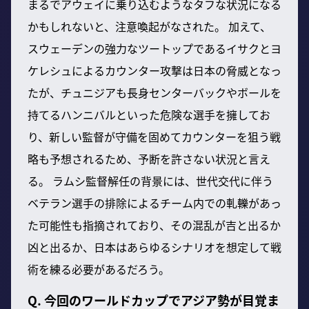
まるでアウェイに乗り込むようなタフな状況になる
かもしれないと、注意喚起がなされた。 加えて、
スウェーデンの強力なツートップであるイサクとヨ
ケレシュによるカウンター攻撃は日本の脅威となっ
たが、チュニジアも長身センターバックやボールを
持てるハンニバルといった危険な選手を擁してお
り、新しい監督が守備を固めてカウンターを狙う戦
略も予想されるため、予断を許さない状況と言え
る。 ラムシ監督解任の背景には、世代交代に伴う
ベテラン選手の排除によるチーム内での軋轢があっ
た可能性も指摘されており、その混乱が吉と出るか
凶と出るか、日本はあらゆるシナリオを想定して戦
術を練る必要があるだろう。
Q. 今回のワールドカップでアジア勢が目覚ま