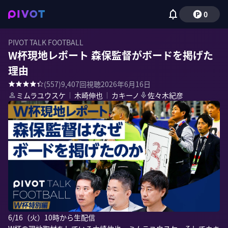
0
PIVOT TALK FOOTBALL
W杯現地レポート 森保監督がボードを掲げた
理由
(
557
)
9,407
回視聴
2026年6月16日
ミムラユウスケ
｜
木崎伸也
｜
カキーノ
佐々木紀彦
6/16（火）10時から生配信
