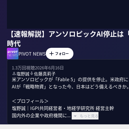
【速報解説】アンソロピックAI停止は
時代
PIVOT NEWS
フォロー
1.3万
回視聴
2026年6月16日
塩野誠
佐藤真莉子
米アンソロピックが「Fable 5」の提供を停止。米政
AIが「戦略物資」となった今、日本はどう備えるべきか。
＜プロフィール＞

塩野誠｜IGPI共同経営者・地経学研究所 経営主幹

国内外の企業や政府機関に...
もっと見る