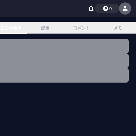
0
章ごとの要点
記事
コメント
メモ