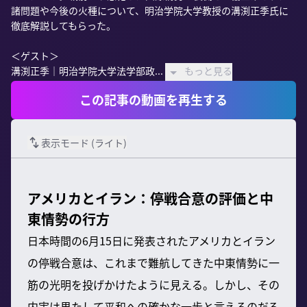
諸問題や今後の火種について、明治学院大学教授の溝渕正季氏に
徹底解説してもらった。

＜ゲスト＞

溝渕正季｜明治学院大学法学部政...
もっと見る
この記事の動画を再生する
表示モード (
ライト
)
アメリカとイラン：停戦合意の評価と中
東情勢の行方
日本時間の6月15日に発表されたアメリカとイラン
の停戦合意は、これまで難航してきた中東情勢に一
筋の光明を投げかけたように見える。しかし、その
内実は果たして平和への確かな一歩と言えるのだろ