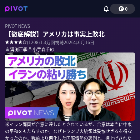
0
PIVOT NEWS
【徹底解説】アメリカは事実上敗北
(
1208
)
1.3万
回視聴
2026年6月16日
溝渕正季
小手森千紗
米イラン両国が合意に達したとされているが、合意は本当に中東
の平和をもたらすのか。なぜトランプ大統領は妥協せざるを得な
かったのか。戦前より悪化した国際情勢の裏側と、棚上げされた