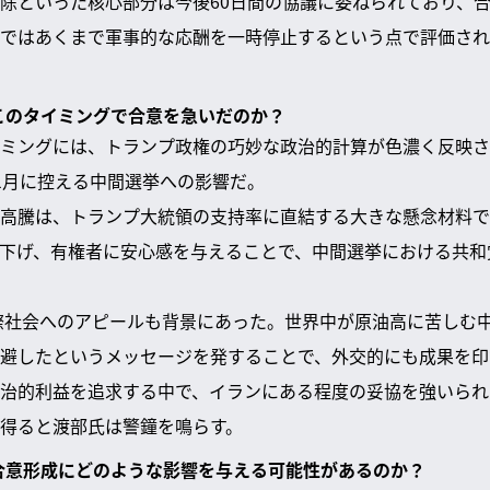
除といった核心部分は今後60日間の協議に委ねられており、
ではあくまで軍事的な応酬を一時停止するという点で評価され
はこのタイミングで合意を急いだのか？
ミングには、トランプ政権の巧妙な政治的計算が色濃く反映さ
1月に控える中間選挙への影響だ。
高騰は、トランプ大統領の支持率に直結する大きな懸念材料で
下げ、有権者に安心感を与えることで、中間選挙における共和
際社会へのアピールも背景にあった。世界中が原油高に苦しむ
避したというメッセージを発することで、外交的にも成果を印
治的利益を追求する中で、イランにある程度の妥協を強いられ
得ると渡部氏は警鐘を鳴らす。
の合意形成にどのような影響を与える可能性があるのか？