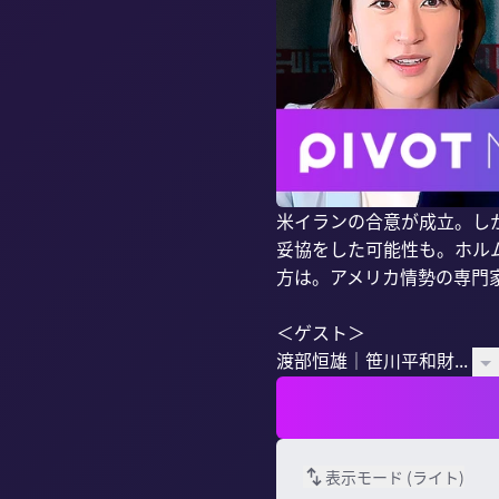
米イランの合意が成立。し
妥協をした可能性も。ホル
方は。アメリカ情勢の専門家
＜ゲスト＞

渡部恒雄｜笹川平和財...
表示モード (
ライト
)