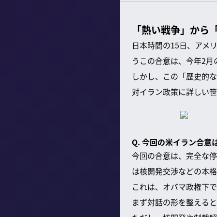
「熱い戦争」から「
日本時間の15日、アメ
うこの合意は、今年2月
しかし、この「歴史的な
対イラン政策に詳しい笹
Q. 今回の米イラン合
今回の合意は、完全な停
は核開発交渉などの本格
これは、オバマ政権下で
まず対話の形を整えると