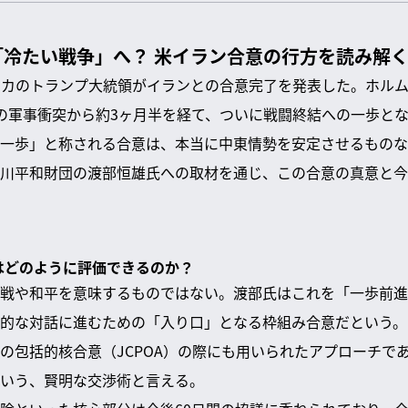
冷たい戦争」へ？ 米イラン合意の行方を読み解
リカのトランプ大統領がイランとの合意完了を発表した。ホル
の軍事衝突から約3ヶ月半を経て、ついに戦闘終結への一歩と
一歩」と称される合意は、本当に中東情勢を安定させるものな
川平和財団の渡部恒雄氏への取材を通じ、この合意の真意と今
意はどのように評価できるのか？
戦や和平を意味するものではない。渡部氏はこれを「一歩前進
的な対話に進むための「入り口」となる枠組み合意だという。
の包括的核合意（JCPOA）の際にも用いられたアプローチで
いう、賢明な交渉術と言える。