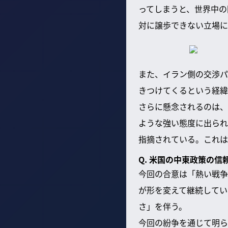
ってしまうと、世界中の
対に譲歩できない立場に
また、イラン側の交渉パ
きつけてくるという経緯
さらに懸念されるのは、
ような強い態度に出られ
指摘されている。これは
Q. 米国の中東政策の
今回の合意は「熱い戦争
が形を変えて継続してい
さ」を伴う。
今回の紛争を通じて明ら