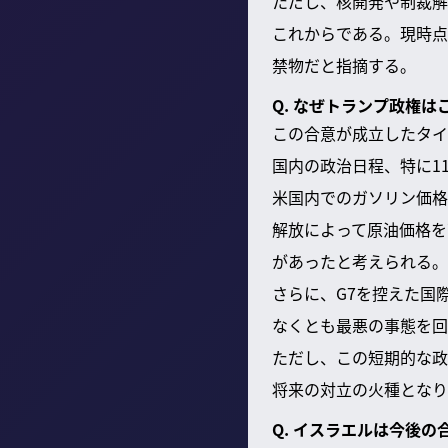
ただし、核開発や制裁解
これからである。現時点
禁物だと指摘する。
Q. なぜトランプ政権
この合意が成立したタイ
国内の政治日程、特に1
米国内でのガソリン価格
解放によって原油価格を
があったと考えられる。
さらに、G7を控えた国
なくとも最悪の事態を回
ただし、この短期的な政
将来の対立の火種となり
Q. イスラエルは今後