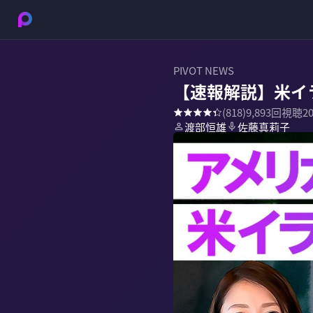
PIVOT NEWS
【速報解説】米イ
(
818
)
9,893
回視聴
2
渡部恒雄
佐藤真莉子