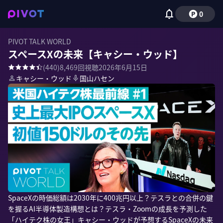
0
PIVOT TALK WORLD
スペースXの未来【キャシー・ウッド】
(
440
)
8,469
回視聴
2026年6月15日
キャシー・ウッド
国山ハセン
SpaceXの時価総額は2030年に400兆円以上？テスラとの合併の鍵
を握るAI半導体製造構想とは？テスラ・Zoomの成長を予測した
「ハイテク株の女王」キャシー・ウッドが予想するSpaceXの未来