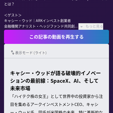
とは？

＜ゲスト＞

キャシー・ウッド｜ARKインベスト創業者

金融機関アナリスト・ヘッジファンド共同創...
もっと見る
この記事の動画を再生する
表示モード (
ライト
)
キャシー・ウッドが語る破壊的イノベー
ションの最前線：SpaceX、AI、そして
未来市場
「ハイテク株の女王」として世界中の投資家から注
目を集めるアークインベストメントCEO、キャシ
ー・ウッド氏。同氏が米国株の未来、特に革新的な