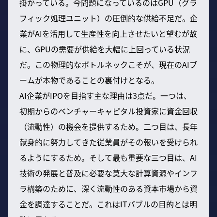
掛かっている。今問題になっているのはGPU（グラ
フィック処理ユニット）の圧倒的な供給不足だ。企
業がAIを活用して生産性を向上させたいと望むが故
に、GPUの需要が供給を大幅に上回っている状況
だ。この物理的なボトルネックこそが、現在のAIブ
ームが本物であることの裏付けとなる。
AI企業がIPOを目指す主な理由は3点だ。一つは、
初期からのベンチャーキャピタル投資家に資金回収
（流動性）の機会を提供するため。二つ目は、長年
献身的に努力してきた従業員がその報いを受けられ
るようにするため。そして最も重要な三つ目は、AI
技術の発展と普及に必要な莫大な計算資源やインフ
ラ構築のために、深く流動性のある資本市場から資
金を調達することだ。これはITバブルの目的とは明