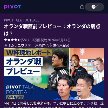
0
PIVOT TALK FOOTBALL
オランダ戦直前プレビュー：オランダの弱点
は？
(
581
)
1.0万
回視聴
2026年6月14日
ミムラユウスケ
｜
木崎伸也
佐々木紀彦
6月12日に開幕した北中米W杯。ついに明日に迫るオランダ戦。遠