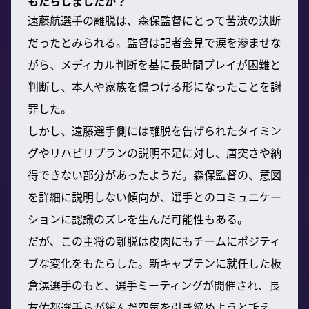
もたらしましたか？
遠藤航選手の離脱は、森保監督にとって苦渋の決断
だったとみられる。監督は記者会見で涙を滲ませな
がら、メディカル判断を基に長時間プレイが困難と
判断し、本人や家族を傷つける形になったことを謝
罪した。
しかし、遠藤選手側には離脱を告げられたタイミン
グやリハビリプランの説明不足に対し、唐突さや納
得できない部分があったようだ。森保監督の、意図
を詳細に説明しない傾向が、選手とのコミュニケー
ションに認識のズレを生んだ可能性もある。
だが、この主将の離脱は皮肉にもチームにポジティ
ブな変化をもたらした。新キャプテンに就任した板
倉滉選手のもと、選手ミーティングが開催され、長
友佑都選手らが緩んだ空気を引き締めようと訴え