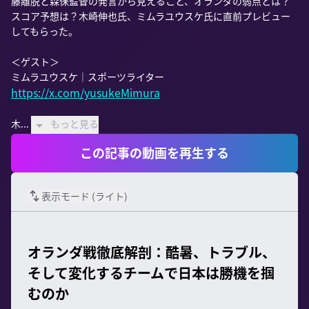
藤離脱と森保監督の発言から見えること、オランダの弱点とは？
スコア予想は？木崎伸也氏、ミムラユウスケ氏に直前プレビュー
してもらった。

＜ゲスト＞

https://x.com/yusukeMimura
木...
もっと見る
この記事の動画を再生する
表示モード (
ライト
)
オランダ戦徹底解剖：酷暑、トラブル、
そして変化するチームで日本は勝機を掴
むのか