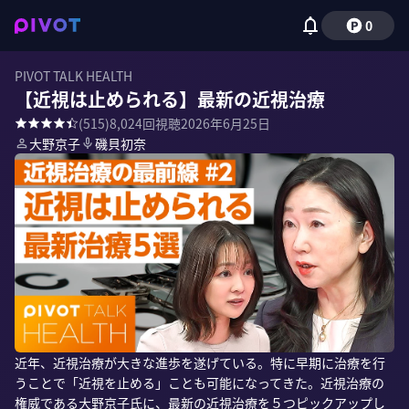
0
PIVOT TALK HEALTH
【近視は止められる】最新の近視治療
(
515
)
8,024
回視聴
2026年6月25日
大野京子
磯貝初奈
近年、近視治療が大きな進歩を遂げている。特に早期に治療を行
うことで「近視を止める」ことも可能になってきた。近視治療の
権威である大野京子氏に、最新の近視治療を５つピックアップし