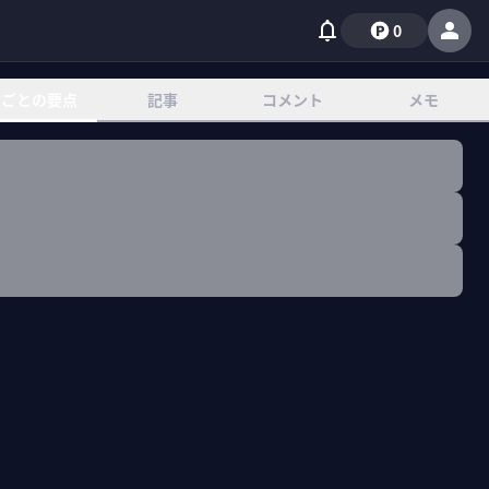
0
章ごとの要点
記事
コメント
メモ