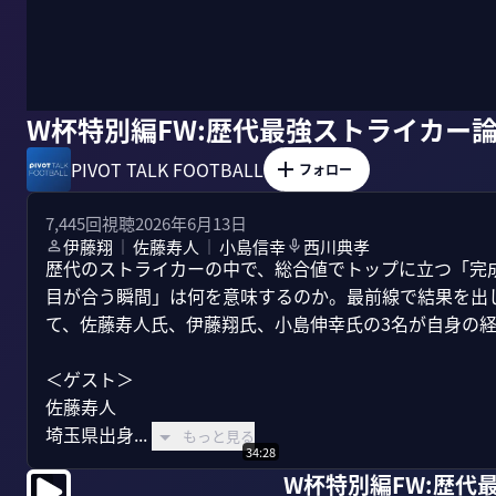
W杯特別編FW:歴代最強ストライカー
PIVOT TALK FOOTBALL
フォロー
7,445
回視聴
2026年6月13日
伊藤翔
佐藤寿人
小島信幸
西川典孝
｜
｜
歴代のストライカーの中で、総合値でトップに立つ「完
目が合う瞬間」は何を意味するのか。最前線で結果を出
て、佐藤寿人氏、伊藤翔氏、小島伸幸氏の3名が自身の経
＜ゲスト＞

佐藤寿人

埼玉県出身...
もっと見る
34:28
W杯特別編FW:歴代