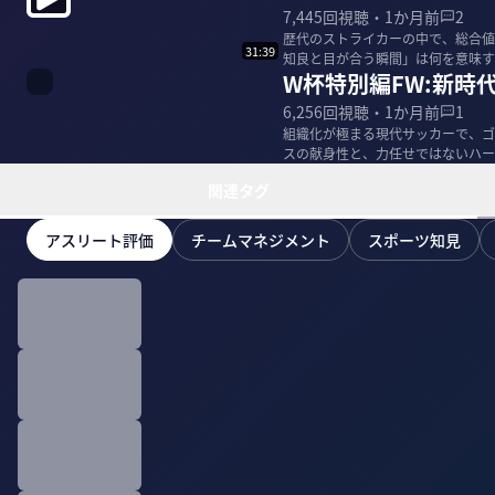
7,445
回視聴・
1か月前
2
歴代のストライカーの中で、総合値
31:39
知良と目が合う瞬間」は何を意味す
W杯特別編FW:新時
心について、佐藤...
6,256
回視聴・
1か月前
1
組織化が極まる現代サッカーで、ゴ
スの献身性と、力任せではないハー
国内外で活躍した...
関連タグ
アスリート評価
チームマネジメント
スポーツ知見