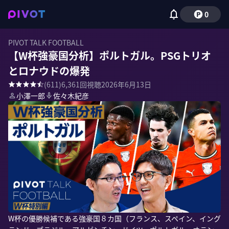
0
PIVOT TALK FOOTBALL
【W杯強豪国分析】ポルトガル。PSGトリオ
とロナウドの爆発
(
611
)
6,361
回視聴
2026年6月13日
小澤一郎
佐々木紀彦
W杯の優勝候補である強豪国８カ国（フランス、スペイン、イング