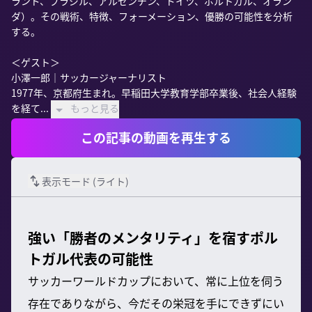
ランド、ブラジル、アルゼンチン、ドイツ、ポルトガル、オラン
ダ）。その戦術、特徴、フォーメーション、優勝の可能性を分析
する。

＜ゲスト＞

小澤一郎｜サッカージャーナリスト

1977年、京都府生まれ。早稲田大学教育学部卒業後、社会人経験
を経て...
もっと見る
この記事の動画を再生する
表示モード (
ライト
)
強い「勝者のメンタリティ」を宿すポル
トガル代表の可能性
サッカーワールドカップにおいて、常に上位を伺う
存在でありながら、今だその栄冠を手にできずにい