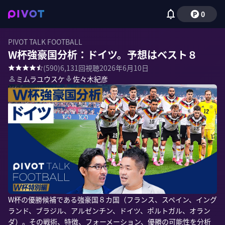
0
PIVOT TALK FOOTBALL
W杯強豪国分析：ドイツ。予想はベスト８
(
590
)
6,131
回視聴
2026年6月10日
ミムラユウスケ
佐々木紀彦
W杯の優勝候補である強豪国８カ国（フランス、スペイン、イング
ランド、ブラジル、アルゼンチン、ドイツ、ポルトガル、オラン
ダ）。その戦術、特徴、フォーメーション、優勝の可能性を分析