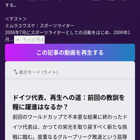
する。

＜ゲスト＞

ミムラユウスケ｜スポーツライター

2006年7月にスポーツライターとしての活動をはじめ、2009年1
月...
もっと見る
この記事の動画を再生する
表示モード (
ライト
)
ドイツ代表、再生への道：前回の教訓を
糧に躍進はなるか？
前回のワールドカップで不本意な結果に終わったド
イツ代表は、かつての栄光を取り戻すべく新たな挑
戦に臨む。度重なるグループリーグ敗退という屈辱