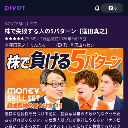
0
MONEY SKILL SET
株で失敗する人の5パターン【窪田真之】
(
2058
)
4.7万
回視聴
2026年6月15日
窪田真之
｜
りんたろー。（EXIT）
国山ハセン
優良な成長株を見つける前に、投資家は自らの致命的なクセを正
さなければならない。なぜ素人はプロが絶対にやらない「ナンピ
ン買い」に走るのか。ビジネスモデルを知らずに投資するリスク