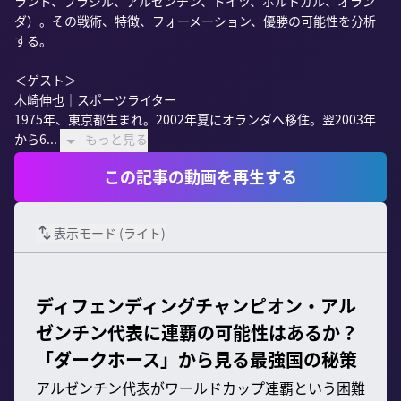
ランド、ブラジル、アルゼンチン、ドイツ、ポルトガル、オラン
ダ）。その戦術、特徴、フォーメーション、優勝の可能性を分析
する。

＜ゲスト＞

木崎伸也｜スポーツライター

1975年、東京都生まれ。2002年夏にオランダへ移住。翌2003年
から6...
もっと見る
この記事の動画を再生する
表示モード (
ライト
)
ディフェンディングチャンピオン・アル
ゼンチン代表に連覇の可能性はあるか？
「ダークホース」から見る最強国の秘策
アルゼンチン代表がワールドカップ連覇という困難