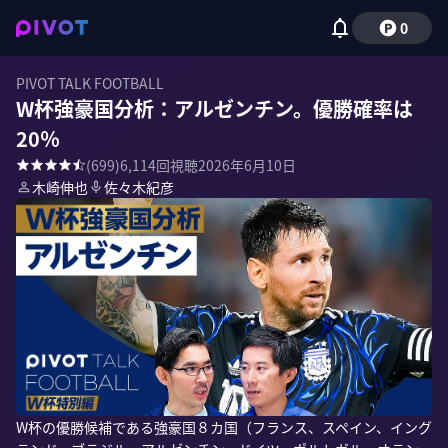
0
PIVOT TALK FOOTBALL
W杯強豪国分析：アルゼンチン。優勝確率は
20％
(
699
)
6,114
回視聴
2026年6月10日
木崎伸也
佐々木紀彦
W杯の優勝候補である強豪国８カ国（フランス、スペイン、イング