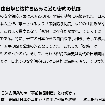
自由出撃と核持ち込みに潜む密約の軌跡
の安全保障政策は米国との同盟関係を基盤に構築された。日米
本の主権が尊重されるよう「事前協議制度」などの仕組みが導
、これまで幾度となく「密約」の存在が囁かれ、そしてその一
である。特に、米軍の日本からの自由な軍事作戦、そして核兵
年国民の間で議論の的となってきた。これらの「疑惑」は、一
ものだったのか。そして、それら密約の歴史は現代の日米関係
では、日米間の安全保障における密約の深層を探り、その実態
ま：日米安保条約の「事前協議制度」とは何か？
定以前、米国は日本の基地から自由に他国を攻撃し、核兵器も日