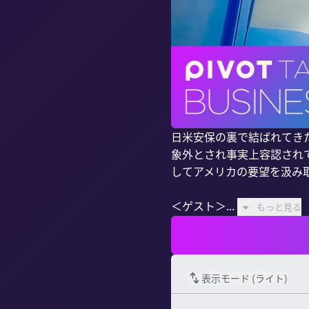
日米安保の裏で結ばれてき
象外とされ事実上容認され
してアメリカの要望を汲み
＜ゲスト＞...
もっと見る
表示モード (
ライト
)