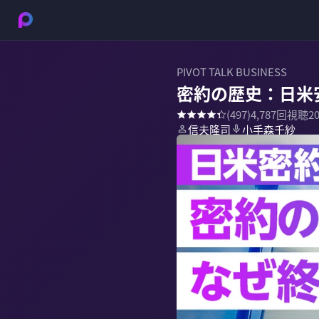
PIVOT TALK BUSINESS
密約の歴史：日米
(
497
)
4,787
回視聴
2
信夫隆司
小手森千紗