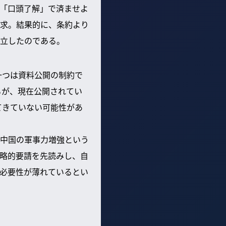
「口頭了解」で済ませよ
求。結果的に、条約より
立したのである。
一つは資料公開の制約で
るが、現在公開されてい
てきていない可能性があ
中国の軍事力増強という
略的要請を先読みし、自
必要性が薄れているとい