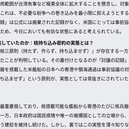
用範囲が台湾有事など極東全体に拡大することを懸念し、対象
これは、不必要な紛争への巻き込みを最小限に抑えようとする
録」は公式には廃棄された記録がなく、米国にとっては事前協
ため、今日においても有効な状態にあると考えられている。
機能していたのか：核持ち込み密約の実態とは？
核三原則（持たず、作らず、持ち込ませず）」が存在する一方
たことが判明している。その裏付けとなるのが「討議の記録」
器を搭載した米艦船の日本への寄港や領海通過は事前協議の対
ち込ませず」という原則が、実態としては骨抜きにされていた
最重要視しており、核搭載可能な艦船から寄港のたびに核兵器
一方、日本政府は国民感情や唯一の被爆国としての立場から、
う建前を維持し続けた。しかし、裏ではこの実態を薄々知りな