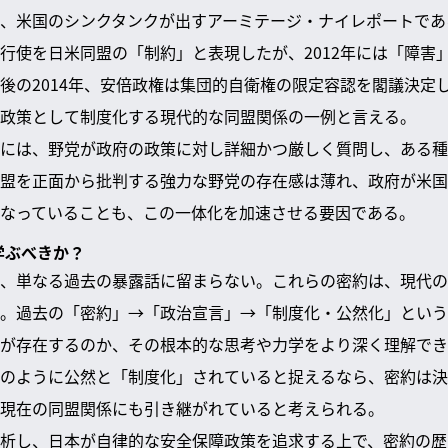
、米国のシンクタンクが出すアーミテージ・ナイレポートであ
行使を日米同盟の「制約」と表現したが、2012年には「障害
後の2014年、安倍政権は集団的自衛権の限定容認を閣議決定
政策として制度化する現代的な同盟関係の一例と言える。
には、野党が政府の政策に対し詳細かつ厳しく質問し、ある種
盟を正面から批判する強力な野党の存在感は薄れ、政府が米国
なっていることも、この一体化を加速させる要因である。
学ぶべきか？
、単なる過去の暴露話に留まらない。これらの密約は、現代の
。過去の「密約」→「政治宣言」→「制度化・公然化」という
が存在するのか、その根本的な思考や力学をより深く理解でき
のように公然と「制度化」されていると捉えるなら、密約は決
現在の同盟関係にも引き継がれていると考えられる。
析し、日本が自律的な安全保障政策を追求する上で、密約の歴