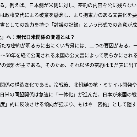
る。例えば、日本側が米側に対し、密約の内容を公に残らない
は政権交代による破棄を懸念し、より拘束力のある文書化を要
書としての効力を持つ「討議の記録」という形式での合意が成
体化」へ：現代日米関係の変遷とは？
の新たな密約が明るみに出にくい背景には、二つの要因がある。
0〜50年を経て公開される米国の公文書によって明らかにされ
までの資料が主である。そのため、それ以降の密約はまだ表に出
関係の構造変化である。冷戦後、北朝鮮の核・ミサイル開発や
日米の同盟関係は急速に「一体化」が進んだ。日本が米国の戦
度」的に反映させる傾向が強まり、もはや「密約」として隠す