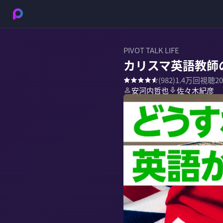
PIVOT TALK LIFE
カリスマ英語教師
(
982
)
1.4万
回視聴
2
安河内哲也
佐々木紀彦