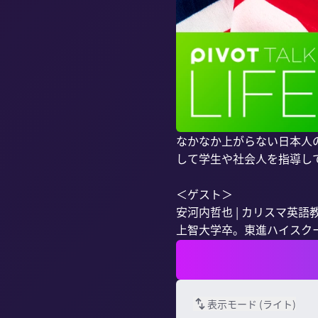
なかなか上がらない日本人
して学生や社会人を指導し
＜ゲスト＞

安河内哲也 | カリスマ英語教
上智大学卒。東進ハイスクー
表示モード (
ライト
)