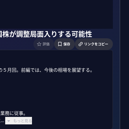
国株が調整局面入りする可能性
評価
保存
リンクをコピー
の５月回。前編では、今後の相場を展望する。

業務に従事。

.
もっと見る