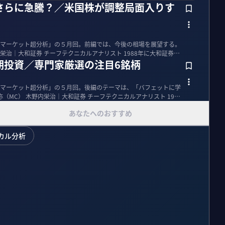
さらに急騰？／米国株が調整局面入りす
マーケット超分析」の５月回。前編では、今後の相場を展望する。
期投資／専門家厳選の注目6銘柄
マーケット超分析」の５月回。後編のテーマは、「バフェットに学
あなたへのおすすめ
カル分析