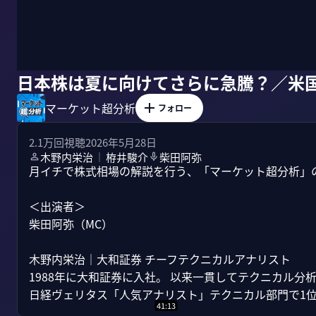
日本株は夏に向けてさらに急騰？／米
マーケット超分析
フォロー
2.1万
回視聴
2026年5月28日
木野内栄治
栫井駿介
柴田阿弥
｜
月イチで株式相場の解説を行う、「マーケット超分析」
＜出演者＞

柴田阿弥（MC）

木野内栄治｜大和証券 チーフテクニカルアナリスト

1988年に大和証券に入社。 以来一貫してテクニカル分析
日経ヴェリタス「人気アナリスト」テクニカル部門で1位..
41:13