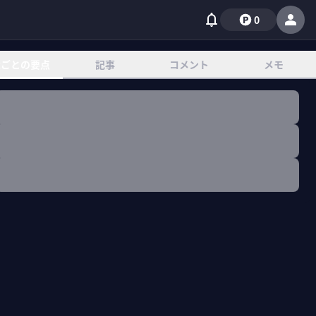
0
章ごとの要点
記事
コメント
メモ