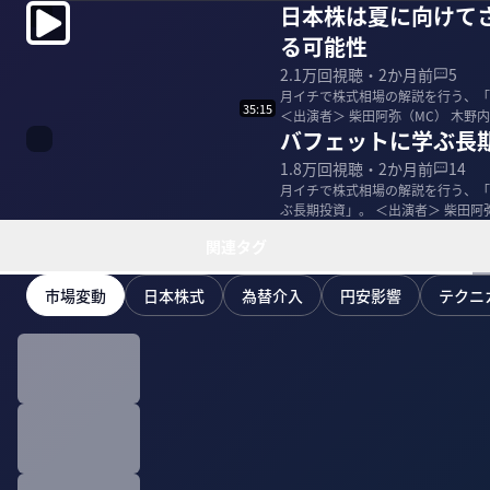
日本株は夏に向けて
る可能性
2.1万
回視聴・
2か月前
5
月イチで株式相場の解説を行う、「
35:15
＜出演者＞ 柴田阿弥（MC） 木野内栄治｜大和証券 チーフテクニカルアナリスト 1988年に大和証券
バフェットに学ぶ長
に...
1.8万
回視聴・
2か月前
14
月イチで株式相場の解説を行う、「
ぶ長期投資」。 ＜出演者＞ 柴田阿弥（MC） 木野内栄治｜大和証券 チーフテクニカルアナリスト 198
8...
関連タグ
市場変動
日本株式
為替介入
円安影響
テクニ